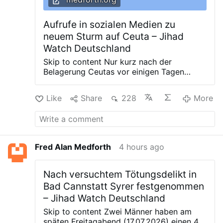
Aufrufe in sozialen Medien zu
neuem Sturm auf Ceuta – Jihad
Watch Deutschland
Skip to content Nur kurz nach der
Belagerung Ceutas vor einigen Tagen
droht der spanischen Exklave vor der
nordafrikanischen Küste die nächste
Like
Share
228
More
Invasion durch illegale Migranten. Foto:
unzensuriert In sozialen Netzwerken
kursieren erneut Aufrufe zu einem
möglichen Massenansturm auf die
spanische Exklave Ceuta. Am 15. August
Fred Alan Medforth
4 hours ago
droht erneuter Sturm Dabei wird dabei der
15. August als möglicher Termin genannt.
Die Beiträge sollen sich vor allem an junge
Nach versuchtem Tötungsdelikt in
Personen in Marokko richten. Teilweise
Bad Cannstatt Syrer festgenommen
wird zu einer gemeinsamen Überquerung
– Jihad Watch Deutschland
der Grenze beziehungsweise zu einem
Grenzübertritt über den Küstenabschnitt
Skip to content Zwei Männer haben am
bei Ceuta aufgerufen. Ob hinter den
späten Freitagabend (17.07.2026) einen 43