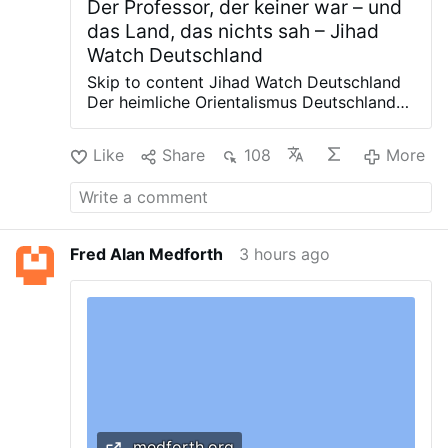
Der Professor, der keiner war – und
das Land, das nichts sah – Jihad
Watch Deutschland
Skip to content Jihad Watch Deutschland
Der heimliche Orientalismus Deutschlands,
durchleuchtet von Fred Alan Medforth
Datenschutzerklärung Impressum
Like
Share
108
More
Medforth AI Leave a Reply Your email
address will not be published. Required
fields are marked * Comment * Name *
Email * Website Post navigation Previous
post: Nächste Invasion droht: Aufrufe in
Fred Alan Medforth
3 hours ago
sozialen Medien zu neuem Sturm auf
Ceuta
medforth.org